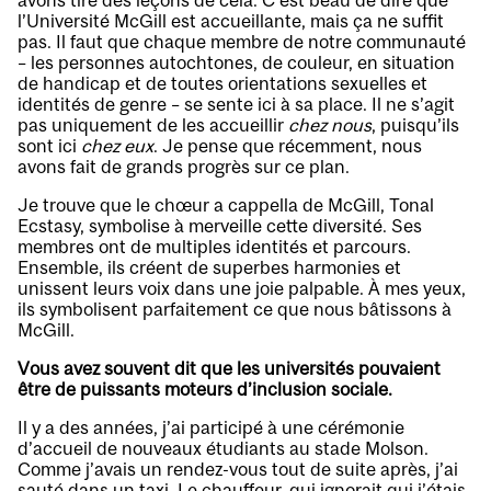
avons tiré des leçons de cela. C’est beau de dire que
l’Université McGill est accueillante, mais ça ne suffit
pas. Il faut que chaque membre de notre communauté
– les personnes autochtones, de couleur, en situation
de handicap et de toutes orientations sexuelles et
identités de genre – se sente ici à sa place. Il ne s’agit
pas uniquement de les accueillir
chez nous
, puisqu’ils
sont ici
chez eux
. Je pense que récemment, nous
avons fait de grands progrès sur ce plan.
Je trouve que le chœur a cappella de McGill, Tonal
Ecstasy, symbolise à merveille cette diversité. Ses
membres ont de multiples identités et parcours.
Ensemble, ils créent de superbes harmonies et
unissent leurs voix dans une joie palpable. À mes yeux,
ils symbolisent parfaitement ce que nous bâtissons à
McGill.
Vous avez souvent dit que les universités pouvaient
être de puissants moteurs d’inclusion sociale.
Il y a des années, j’ai participé à une cérémonie
d’accueil de nouveaux étudiants au stade Molson.
Comme j’avais un rendez-vous tout de suite après, j’ai
sauté dans un taxi. Le chauffeur, qui ignorait qui j’étais,