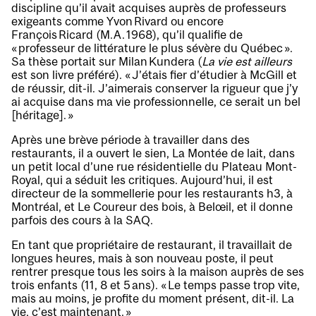
discipline qu’il avait acquises auprès de professeurs
exigeants comme Yvon Rivard ou encore
François Ricard (M.A. 1968), qu’il qualifie de
« professeur de littérature le plus sévère du Québec ».
Sa thèse portait sur Milan Kundera (
La vie est ailleurs
est son livre préféré). « J’étais fier d’étudier à McGill et
de réussir, dit-il. J’aimerais conserver la rigueur que j’y
ai acquise dans ma vie professionnelle, ce serait un bel
[héritage]. »
Après une brève période à travailler dans des
restaurants, il a ouvert le sien, La Montée de lait, dans
un petit local d’une rue résidentielle du Plateau Mont-
Royal, qui a séduit les critiques. Aujourd’hui, il est
directeur de la sommellerie pour les restaurants h3, à
Montréal, et Le Coureur des bois, à Belœil, et il donne
parfois des cours à la SAQ.
En tant que propriétaire de restaurant, il travaillait de
longues heures, mais à son nouveau poste, il peut
rentrer presque tous les soirs à la maison auprès de ses
trois enfants (11, 8 et 5 ans). « Le temps passe trop vite,
mais au moins, je profite du moment présent, dit-il. La
vie, c’est maintenant. »