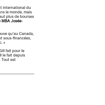
t international du
dans le monde, mais
faut plus de bourses
e MBA Josée-
trouve qu’au Canada,
nt sous-financées,
. »
ll fait pour le
 le fait depuis
 Tout est