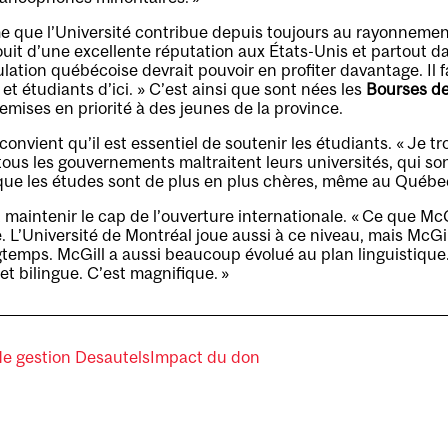
e que l’Université contribue depuis toujours au rayonnemen
ouit d’une excellente réputation aux États-Unis et partout 
ulation québécoise devrait pouvoir en profiter davantage. Il 
et étudiants d’ici. » C’est ainsi que sont nées les
Bourses d
remises en priorité à des jeunes de la province.
onvient qu’il est essentiel de soutenir les étudiants. « Je 
tous les gouvernements maltraitent leurs universités, qui so
 que les études sont de plus en plus chères, même au Québec
t maintenir le cap de l’ouverture internationale. « Ce que McGi
L’Université de Montréal joue aussi à ce niveau, mais McGill
temps. McGill a aussi beaucoup évolué au plan linguistique.
et bilingue. C’est magnifique. »
de gestion Desautels
Impact du don