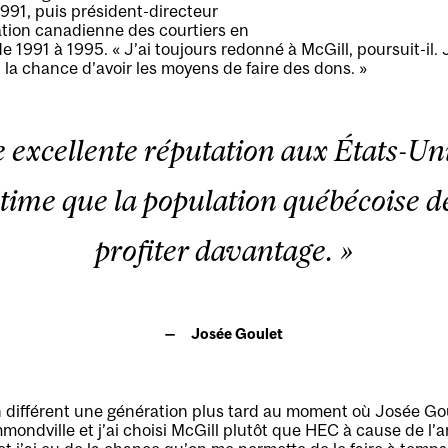
991, puis président-directeur
ation canadienne des courtiers en
e 1991 à 1995. « J’ai toujours redonné à McGill, poursuit-il. J
u la chance d’avoir les moyens de faire des dons. »
e excellente réputation aux États-Uni
time que la population québécoise d
profiter davantage. »
Josée Goulet
n différent une génération plus tard au moment où Josée Gou
mondville et j’ai choisi McGill plutôt que HEC à cause de l’ang