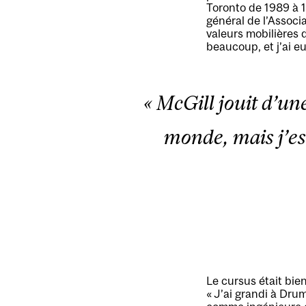
Toronto de 1989 à 1
général de l’Associ
valeurs mobilières d
beaucoup, et j’ai e
« McGill jouit d’un
monde, mais j’es
Le cursus était bie
« J’ai grandi à Drum