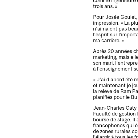
comme ingénieure et
trois ans. »
Pour Josée Goulet, 
impression. « La pl
n’aimaient pas beau
l’esprit sur l’impo
ma carrière. »
Après 20 années che
marketing, mais ell
son mari, l’entrepr
à l’enseignement su
« J’ai d’abord été 
et maintenant je jou
la relève de Ram P
planifiés pour le Bu
Jean-Charles Caty c
Faculté de gestion 
bourse de stage. Il
francophones qui é
de zones rurales co
l’élargir à tous les