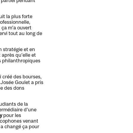
 partiel pendant
t la plus forte
ofessionnelle,
, ça m’a ouvert
ervi tout au long de
 stratégie et en
 après qu’elle et
s philanthropiques
ai créé des bourses,
, Josée Goulet a pris
le des dons
udiants de la
termédiaire d’une
y
pour les
ancophones venant
n a changé ça pour