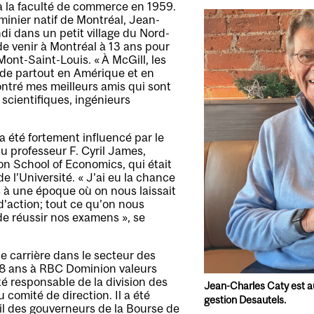
 à la faculté de commerce en 1959.
 minier natif de Montréal, Jean-
di dans un petit village du Nord-
de venir à Montréal à 13 ans pour
Mont-Saint-Louis. « À McGill, les
 de partout en Amérique et en
ontré mes meilleurs amis qui sont
scientifiques, ingénieurs
 été fortement influencé par le
u professeur F. Cyril James,
n School of Economics, qui était
e l’Université. « J’ai eu la chance
 à une époque où on nous laissait
d’action; tout ce qu’on nous
de réussir nos examens », se
e carrière dans le secteur des
8 ans à RBC Dominion valeurs
été responsable de la division des
Jean-Charles Caty est a
u comité de direction. Il a été
gestion Desautels.
il des gouverneurs de la Bourse de