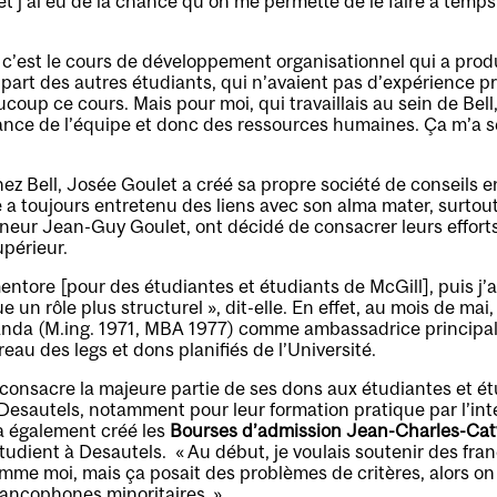
 j’ai eu de la chance qu’on me permette de le faire à temps
c’est le cours de développement organisationnel qui a produi
upart des autres étudiants, qui n’avaient pas d’expérience pr
coup ce cours. Mais pour moi, qui travaillais au sein de Bell
rtance de l’équipe et donc des ressources humaines. Ça m’a s
z Bell, Josée Goulet a créé sa propre société de conseils en
e a toujours entretenu des liens avec son alma mater, surtout
eneur Jean-Guy Goulet, ont décidé de consacrer leurs effort
périeur.
mentore [pour des étudiantes et étudiants de McGill], puis j’
e un rôle plus structurel », dit-elle. En effet, au mois de mai
anda (M.ing. 1971, MBA 1977) comme ambassadrice principa
reau des legs et dons planifiés de l’Université.
onsacre la majeure partie de ses dons aux étudiantes et ét
Desautels, notamment pour leur formation pratique par l’in
 a également créé les
Bourses d’admission Jean-Charles-Cat
tudient à Desautels. « Au début, je voulais soutenir des fr
mme moi, mais ça posait des problèmes de critères, alors o
 francophones minoritaires. »